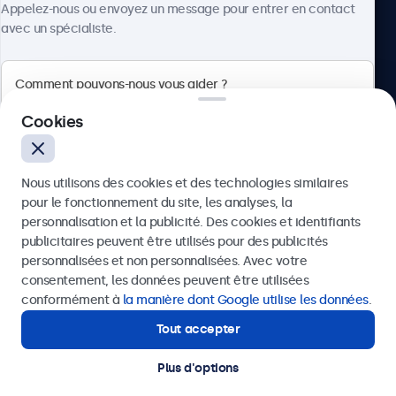
Appelez-nous ou envoyez un message pour entrer en contact
avec un spécialiste.
Beetronics
Cookies
75 Boulevard Haussmann, 75008 Paris, France
Nous utilisons des cookies et des technologies similaires
4.8/5 noté par 5000+ entreprises
pour le fonctionnement du site, les analyses, la
Français
personnalisation et la publicité. Des cookies et identifiants
publicitaires peuvent être utilisés pour des publicités
Envoyer
personnalisées et non personnalisées. Avec votre
consentement, les données peuvent être utilisées
Ou appelez-nous au
01 79 97 48 02
conformément à
la manière dont Google utilise les données
.
Tout accepter
Besoin d’aide ?
Contactez nos spécialistes.
Plus d'options
© 2026 Beetronics