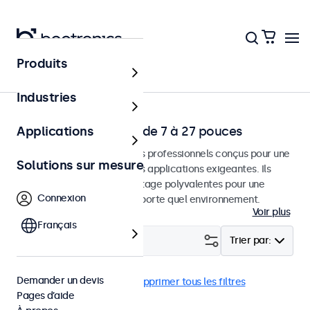
Produits
Solutions
Industries
Écrans Professionels de 7 à 27 pouces
Applications
Moniteurs et écrans tactiles professionnels conçus pour une
Solutions sur mesure
utilisation continue dans des applications exigeantes. Ils
disposent d'options de montage polyvalentes pour une
Connexion
intégration facile dans n'importe quel environnement.
Voir plus
Français
Filtrer (
0
)
Trier par:
Demander un devis
7 pouces
BNC (SDI)
Supprimer tous les filtres
Pages d’aide