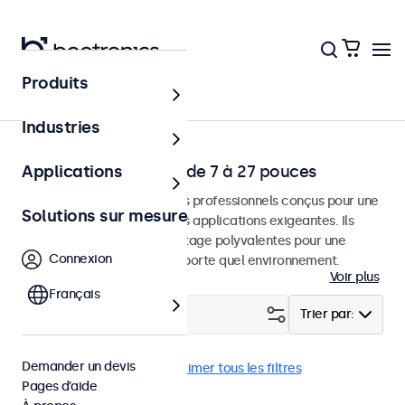
Produits
Accueil
Industries
Écrans Professionels de 7 à 27 pouces
Applications
Moniteurs et écrans tactiles professionnels conçus pour une
Solutions sur mesure
utilisation continue dans des applications exigeantes. Ils
disposent d'options de montage polyvalentes pour une
Connexion
intégration facile dans n'importe quel environnement.
Voir plus
Français
Filtrer (
1
)
Trier par:
Demander un devis
Mural
BNC (SDI)
Supprimer tous les filtres
Pages d’aide