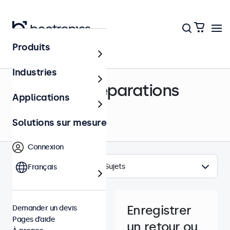
Produits
Centre d’aide
Industries
Retours & Réparations
Applications
Solutions sur mesure
Connexion
Sujets
Français
Enregistrer
Demander un devis
Pages d’aide
un retour ou