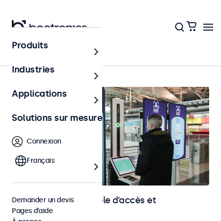
Produits
Contrôle d’accès
Industries
Applications
Solutions sur mesure
Connexion
Français
Écrans pour le contrôle d’accès et
Demander un devis
Pages d’aide
l’identification