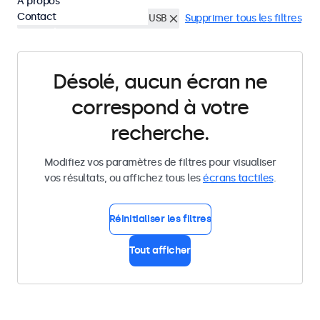
À propos
Contact
HDMI
Lecteur multimedia USB
Supprimer tous les filtres
Désolé, aucun écran ne
correspond à votre
recherche.
Modifiez vos paramètres de filtres pour visualiser
vos résultats, ou affichez tous les
écrans tactiles
.
Réinitialiser les filtres
Tout afficher