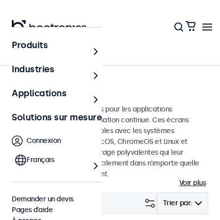
Produits
Accueil
Industries
Écrans tactiles HDMI
Applications
Écrans tactiles HDMI conçus pour les applications
Solutions sur mesure
professionnelles et une utilisation continue. Ces écrans
tactiles HDMI sont compatibles avec les systèmes
Connexion
d'exploitation Windows, macOS, ChromeOS et Linux et
disposent d'options de montage polyvalentes qui leur
Français
permettent de s'intégrer facilement dans n'importe quelle
application et environnement.
Voir plus
Demander un devis
Filtrer (
0
)
Trier par:
Pages d’aide