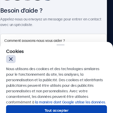
Besoin d’aide ?
À propos
Appelez-nous ou envoyez un message pour entrer en contact
avec un spécialiste.
Beetronics
Cookies
75 Boulevard Haussmann, 75008 Paris, France
Nous utilisons des cookies et des technologies similaires
4.8/5 noté par 5000+ entreprises
pour le fonctionnement du site, les analyses, la
Français
personnalisation et la publicité. Des cookies et identifiants
publicitaires peuvent être utilisés pour des publicités
Envoyer
personnalisées et non personnalisées. Avec votre
consentement, les données peuvent être utilisées
Ou appelez-nous au
01 79 97 48 02
conformément à
la manière dont Google utilise les données
.
Tout accepter
Besoin d’aide ?