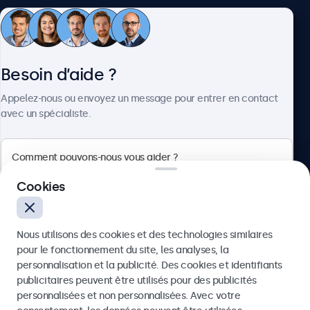
Service client
Besoin d’aide ?
À propos
Appelez-nous ou envoyez un message pour entrer en contact
avec un spécialiste.
Beetronics
Cookies
75 Boulevard Haussmann, 75008 Paris, France
Nous utilisons des cookies et des technologies similaires
4.8/5 noté par 5000+ entreprises
pour le fonctionnement du site, les analyses, la
Français
personnalisation et la publicité. Des cookies et identifiants
publicitaires peuvent être utilisés pour des publicités
Envoyer
personnalisées et non personnalisées. Avec votre