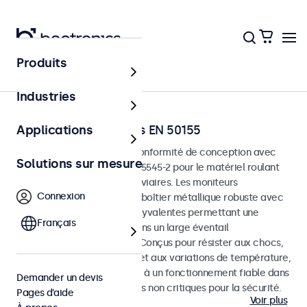
Produits
Accueil
Industries
Moniteurs ferroviaires EN 50155
Applications
Moniteurs développés en conformité de conception avec
Solutions sur mesure
les normes EN 50155 et EN 45545-2 pour le matériel roulant
et les environnements ferroviaires. Les moniteurs
Connexion
ferroviaires sont dotés d’un boîtier métallique robuste avec
des options de montage polyvalentes permettant une
Français
intégration transparente dans un large éventail
d’applications ferroviaires. Conçus pour résister aux chocs,
aux vibrations, à l’humidité et aux variations de température,
ces moniteurs sont destinés à un fonctionnement fiable dans
Demander un devis
des applications ferroviaires non critiques pour la sécurité.
Pages d’aide
Voir plus