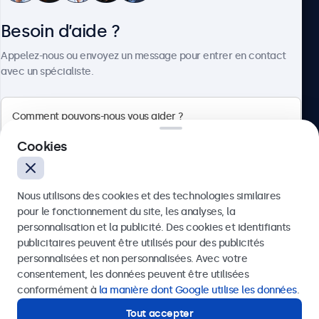
Besoin d’aide ?
À propos
Appelez-nous ou envoyez un message pour entrer en contact
avec un spécialiste.
Beetronics
Cookies
75 Boulevard Haussmann, 75008 Paris, France
Nous utilisons des cookies et des technologies similaires
4.8/5 noté par 5000+ entreprises
pour le fonctionnement du site, les analyses, la
Français
personnalisation et la publicité. Des cookies et identifiants
publicitaires peuvent être utilisés pour des publicités
Envoyer
personnalisées et non personnalisées. Avec votre
consentement, les données peuvent être utilisées
Ou appelez-nous au
01 79 97 48 02
conformément à
la manière dont Google utilise les données
.
Tout accepter
Besoin d’aide ?