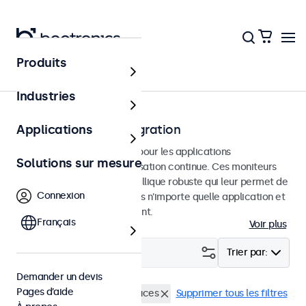
Produits
Accueil
Industries
Moniteurs pour l'intégration
Applications
Moniteurs intégrés conçus pour les applications
Solutions sur mesure
professionnelles et une utilisation continue. Ces moniteurs
disposent d'un châssis métallique robuste qui leur permet de
Connexion
s'intégrer parfaitement dans n'importe quelle application et
n'importe quel environnement.
Français
Voir plus
Filtrer (
2
)
Trier par:
Demander un devis
Pages d’aide
Encastrable
Écrans 12 pouces
Supprimer tous les filtres