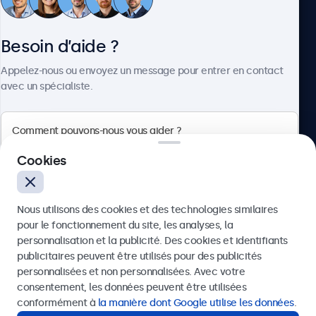
Service client
Besoin d’aide ?
À propos
Appelez-nous ou envoyez un message pour entrer en contact
avec un spécialiste.
Beetronics
Cookies
75 Boulevard Haussmann, 75008 Paris, France
Nous utilisons des cookies et des technologies similaires
4.8/5 noté par 5000+ entreprises
pour le fonctionnement du site, les analyses, la
Français
personnalisation et la publicité. Des cookies et identifiants
publicitaires peuvent être utilisés pour des publicités
Envoyer
personnalisées et non personnalisées. Avec votre
consentement, les données peuvent être utilisées
Ou appelez-nous au
01 79 97 48 02
conformément à
la manière dont Google utilise les données
.