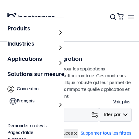
Produits
Accueil
Industries
Moniteurs pour l'intégration
Applications
Moniteurs intégrés conçus pour les applications
Solutions sur mesure
professionnelles et une utilisation continue. Ces moniteurs
disposent d'un châssis métallique robuste qui leur permet de
Connexion
s'intégrer parfaitement dans n'importe quelle application et
n'importe quel environnement.
Français
Voir plus
Filtrer (
2
)
Trier par:
Demander un devis
Pages d’aide
Encastrable
Écrans 22 pouces
Supprimer tous les filtres