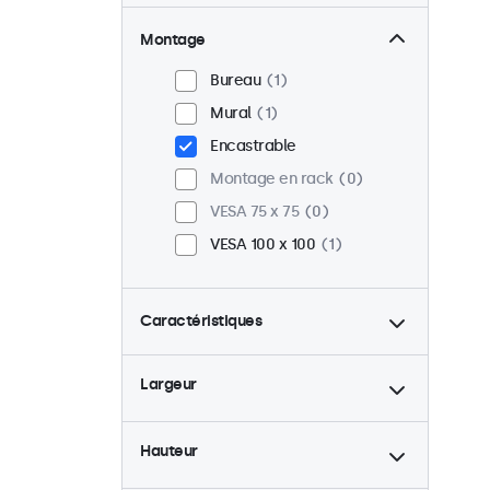
Montage
Bureau
1
Mural
1
Encastrable
Montage en rack
0
VESA 75 x 75
0
VESA 100 x 100
1
Caractéristiques
4:3 / 5:4
0
Largeur
9-36 Volt
1
Rétro-éclairage ajustable
1
Hauteur
Lecteur multimedia USB
1