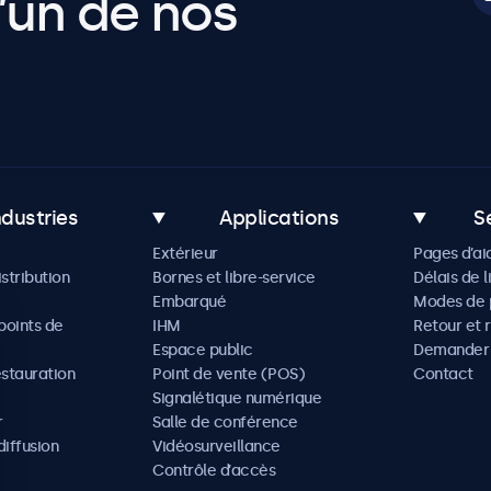
’un de nos
ndustries
Applications
S
Extérieur
Pages d’ai
istribution
Bornes et libre-service
Délais de l
Embarqué
Modes de 
oints de
IHM
Retour et 
Espace public
Demander 
estauration
Point de vente (POS)
Contact
Signalétique numérique
r
Salle de conférence
diffusion
Vidéosurveillance
Contrôle d’accès