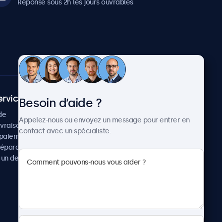
Réponse sous 2h les jours ouvrables
ervice client
À propos
Besoin d’aide ?
de
Cas concrets
Appelez-nous ou envoyez un message pour entrer en
ivraison
Actualités et mises à jour
contact avec un spécialiste.
paiement
À propos de Beetronics
réparation
Carrière
un devis
Conditions de vente
Données personnelles