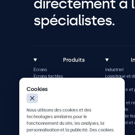
directement à l
spécialistes.
Produits
I
Écrans
Industriel
Écrans tactiles
Logistique et d
Accessoires
Maritime
Cookies
Solutions sur mesure
Commerce et p
vente
Hôtellerie et r
Automobile
Nous utilisons des cookies et des
Chemins de fe
technologies similaires pour le
Audiovisuel et 
fonctionnement du site, les analyses, la
Santé
personnalisation et la publicité. Des cookies