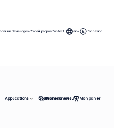
der un devis
Pages d’aide
À propos
Contact
FR
Connexion
tilisation continue. Ces moniteurs
parfaitement dans n'importe quelle
Applications
Solutions sur mesure
Rechercher
Mon panier
Trier
Top vente