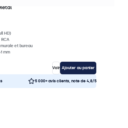
ièces en stock
Métal
ll HD)
, RCA
, murale et bureau
 41 mm
Voir
Ajouter au panier
ts
5 000+ avis clients, note de 4,8/5