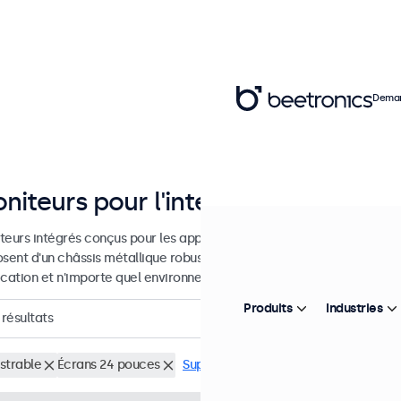
Deman
niteurs pour l'intégration
teurs intégrés conçus pour les applications professionnelles et une u
osent d'un châssis métallique robuste qui leur permet de s'intégrer 
ication et n'importe quel environnement.
Produits
Industries
résultats
strable
Écrans 24 pouces
Supprimer tous les filtres