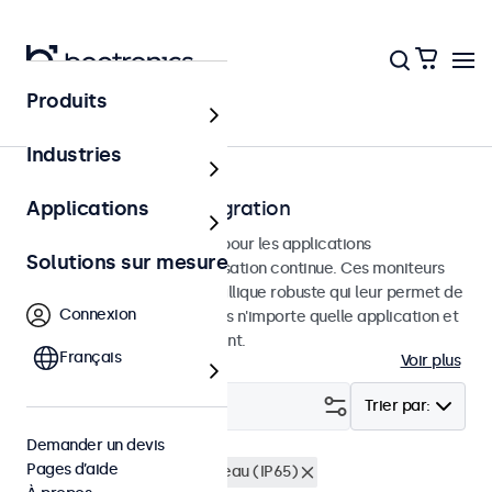
Produits
Accueil
Industries
Moniteurs pour l'intégration
Applications
Moniteurs intégrés conçus pour les applications
Solutions sur mesure
professionnelles et une utilisation continue. Ces moniteurs
disposent d'un châssis métallique robuste qui leur permet de
Connexion
s'intégrer parfaitement dans n'importe quelle application et
n'importe quel environnement.
Français
Voir plus
Filtrer (
0
)
Trier par:
Demander un devis
Pages d’aide
Encastrable
Résistant à l'eau (IP65)