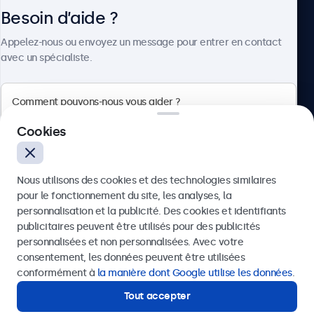
Besoin d’aide ?
À propos
Appelez-nous ou envoyez un message pour entrer en contact
avec un spécialiste.
Beetronics
Cookies
75 Boulevard Haussmann, 75008 Paris, France
Nous utilisons des cookies et des technologies similaires
4.8/5 noté par 5000+ entreprises
pour le fonctionnement du site, les analyses, la
Français
personnalisation et la publicité. Des cookies et identifiants
publicitaires peuvent être utilisés pour des publicités
Envoyer
personnalisées et non personnalisées. Avec votre
consentement, les données peuvent être utilisées
Ou appelez-nous au
01 79 97 48 02
conformément à
la manière dont Google utilise les données
.
Tout accepter
Besoin d’aide ?
Contactez nos spécialistes.