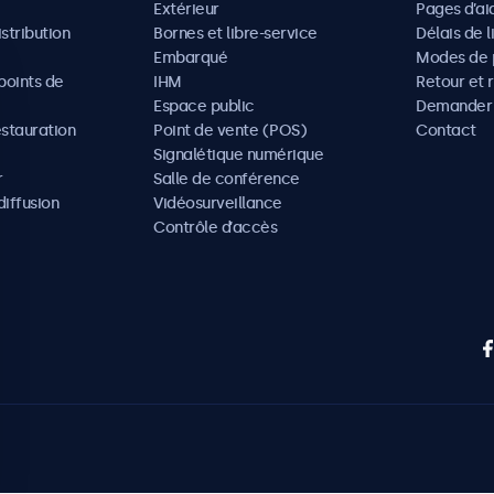
Extérieur
Pages d’ai
istribution
Bornes et libre-service
Délais de l
Embarqué
Modes de 
oints de
IHM
Retour et 
Espace public
Demander 
estauration
Point de vente (POS)
Contact
Signalétique numérique
r
Salle de conférence
diffusion
Vidéosurveillance
Contrôle d’accès