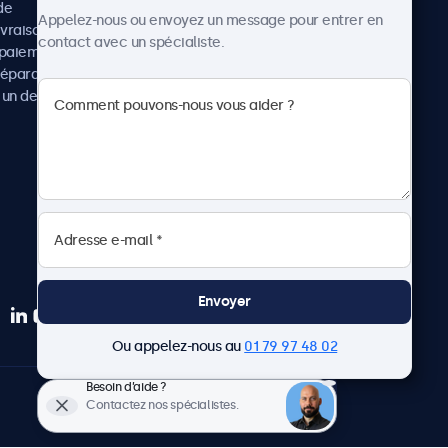
de
Cas concrets
Appelez-nous ou envoyez un message pour entrer en
ivraison
Actualités et mises à jour
contact avec un spécialiste.
paiement
À propos de Beetronics
réparation
Carrière
un devis
Conditions de vente
Données personnelles
Envoyer
Ou appelez-nous au
01 79 97 48 02
Besoin d’aide ?
Français
Contactez nos spécialistes.