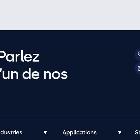
Parlez
’un de nos
ndustries
Applications
S