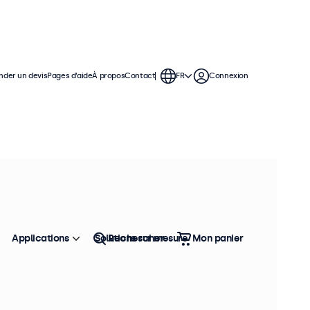
der un devis
Pages d’aide
À propos
Contact
FR
Connexion
Applications
Solutions sur mesure
Rechercher
Mon panier