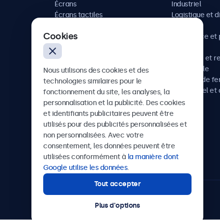
Écrans
Industriel
Écrans tactiles
Logistique et d
Accessoires
Maritime
Cookies
Solutions sur mesure
Commerce et p
vente
Hôtellerie et r
Automobile
Nous utilisons des cookies et des
Chemins de fe
technologies similaires pour le
Audiovisuel et 
fonctionnement du site, les analyses, la
Santé
personnalisation et la publicité. Des cookies
et identifiants publicitaires peuvent être
utilisés pour des publicités personnalisées et
non personnalisées. Avec votre
Beetronics
consentement, les données peuvent être
utilisées conformément à
la manière dont
75 Boulevard Haussmann, 75008 Paris, France
Google utilise les données
.
Tout accepter
4.8/5 noté par 5000+ entreprises
Plus d'options