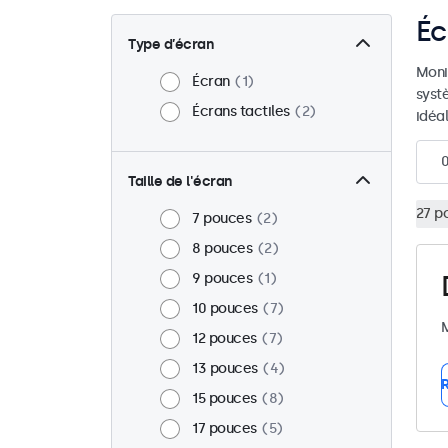
Éc
Type d’écran
Moni
Écran
1
syst
Écrans tactiles
2
idéal
Taille de l'écran
27 p
7 pouces
2
8 pouces
2
9 pouces
1
10 pouces
7
M
12 pouces
7
13 pouces
4
R
15 pouces
8
17 pouces
5