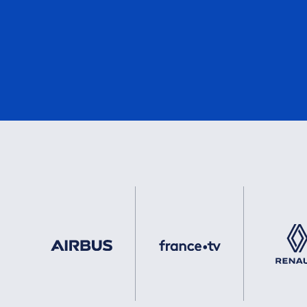
eMark
3
DNV
3